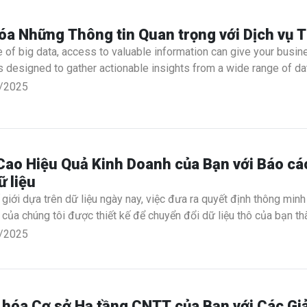
a Những Thông tin Quan trọng với Dịch vụ T
e of big data, access to valuable information can give your busi
s designed to gather actionable insights from a wide range of 
. Whether you’re tracking market trends, analyzing customer beha
/2025
the data you need to stay ahead.
ao Hiệu Quả Kinh Doanh của Bạn với Báo cá
ữ liệu
 giới dựa trên dữ liệu ngày nay, việc đưa ra quyết định thông min
 của chúng tôi được thiết kế để chuyển đổi dữ liệu thô của bạn th
 quá trình ra quyết định chiến lược. Cho dù bạn đang phân tích hiệ
/2025
ác bên liên quan, các báo cáo tùy chỉnh của chúng tôi mang lại s
 hóa Cơ sở Hạ tầng CNTT của Bạn với Các Gi