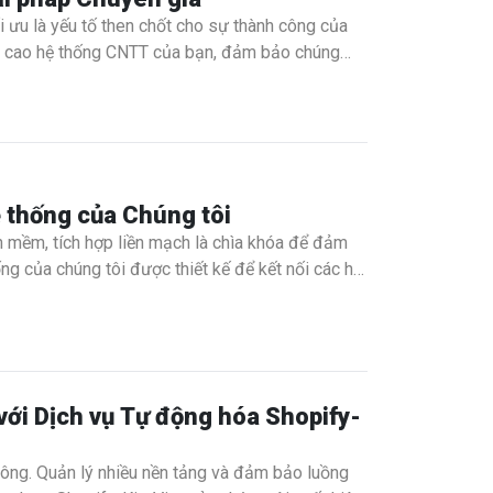
 ưu là yếu tố then chốt cho sự thành công của
ng cao hệ thống CNTT của bạn, đảm bảo chúng
cấp cơ sở hạ tầng hiện có hay triển khai các
ạn cần để luôn đi trước trong thời đại kỹ thuật
ệ thống của Chúng tôi
n mềm, tích hợp liền mạch là chìa khóa để đảm
g của chúng tôi được thiết kế để kết nối các hệ
dù bạn cần tích hợp các nền tảng hiện có hay kết
c hệ thống của bạn giao tiếp hiệu quả và hiệu
với Dịch vụ Tự động hóa Shopify-
 công. Quản lý nhiều nền tảng và đảm bảo luồng