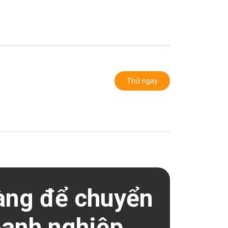
Thử ngay
àng để chuyển
oanh nghiệp