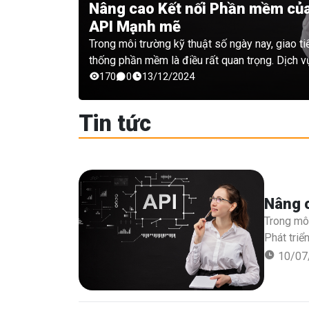
Nâng cao Kết nối Phần mềm của 
API Mạnh mẽ
Trong môi trường kỹ thuật số ngày nay, giao ti
thống phần mềm là điều rất quan trọng. Dịch v
tôi được thiết kế để nâng cao kết nối phần m
170
0
13/12/2024
khác nhau tương tác và chia sẻ dữ liệu một c
tìm cách tích hợp các dịch vụ bên thứ ba hay p
Tin tức
nền tảng của mình, các giải pháp của chúng tô
cậy và bảo mật.
Nâng c
Trong môi
Phát triể
chia sẻ d
10/07
cho nền t