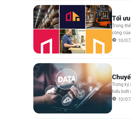
Tối ư
Trong thế
công của 
hàng có 
10/07
cường hiệ
Chuyển
Trong kỷ 
hiểu biết
thành thô
10/07
dữ liệu c
xử lý hiệ