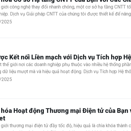
 giới công nghệ thay đổi nhanh chóng, một cơ sở hạ tầng CNTT tối
hiệp. Dịch vụ Giải pháp CNTT của chúng tôi được thiết kế để nâ
 bảo mật và có khả năng mở rộng. Cho dù bạn đang tìm cách nâng 
/2025
 mới, các giải pháp chuyên gia của chúng tôi cung cấp sự hỗ trợ b
ợc Kết nối Liền mạch với Dịch vụ Tích hợp H
 thế giới nơi các doanh nghiệp phụ thuộc vào nhiều hệ thống phầ
 dữ liệu mượt mà và hiệu quả hoạt động. Dịch vụ Tích hợp Hệ thốn
c nhau của bạn, cho phép chúng hoạt động hài hòa với nhau. Cho 
/2025
ông nghệ mới, các giải pháp chuyên gia của chúng tôi đảm bảo cá
 hóa Hoạt động Thương mại Điện tử của Bạn 
et
 giới thương mại điện tử đầy tốc độ, hiệu quả là chìa khóa thành