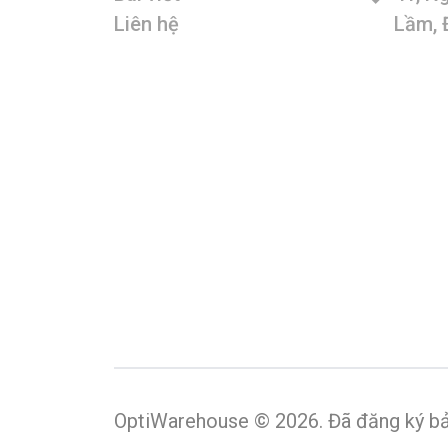
Liên hệ
Lầm, 
OptiWarehouse ©
2026
.
Đã đăng ký b