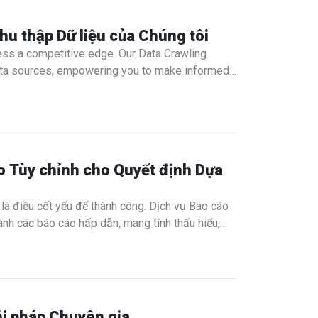
hu thập Dữ liệu của Chúng tôi
ness a competitive edge. Our Data Crawling
data sources, empowering you to make informed
vior, or monitoring competitors, our service
o Tùy chỉnh cho Quyết định Dựa
h là điều cốt yếu để thành công. Dịch vụ Báo cáo
ành các báo cáo hấp dẫn, mang tính thấu hiểu,
u suất bán hàng, theo dõi KPI, hay trình bày kết
ự rõ ràng và chính xác mà bạn cần.
ải pháp Chuyên gia