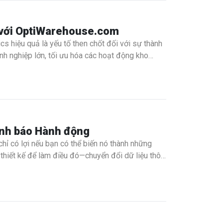
 với OptiWarehouse.com
ics hiệu quả là yếu tố then chốt đối với sự thành
h nghiệp lớn, tối ưu hóa các hoạt động kho
ehouse.comxuất hiện—một nền tảng chuyên tăng
ình báo Hành động
chỉ có lợi nếu bạn có thể biến nó thành những
 thiết kế để làm điều đó—chuyển đổi dữ liệu thô
ành công trong kinh doanh. Cho dù bạn đang xử lý
ụ của chúng tôi đảm bảo rằng dữ liệu của bạn được