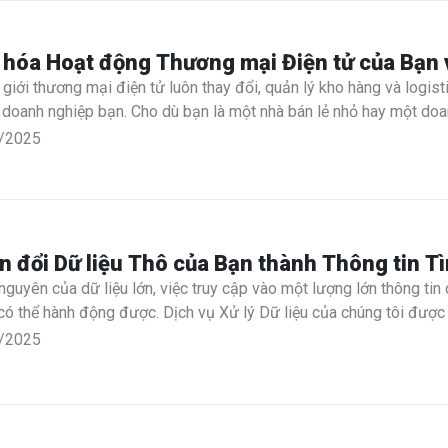
u hóa Hoạt động Thương mại Điện tử của Bạn
 giới thương mại điện tử luôn thay đổi, quản lý kho hàng và logist
doanh nghiệp bạn. Cho dù bạn là một nhà bán lẻ nhỏ hay một doan
thể ảnh hưởng đáng kể đến lợi nhuận của bạn. Đó là nơi OptiWar
/2025
u quả kho hàng và đơn giản hóa các quy trình logistics của bạn.
 đổi Dữ liệu Thô của Bạn thành Thông tin T
nguyên của dữ liệu lớn, việc truy cập vào một lượng lớn thông tin 
 có thể hành động được. Dịch vụ Xử lý Dữ liệu của chúng tôi được
ng tin tình báo có ý nghĩa, thúc đẩy quá trình ra quyết định và th
/2025
ó cấu trúc, dữ liệu không có cấu trúc, hay kết hợp cả hai, dịch v
u quả và chính xác.