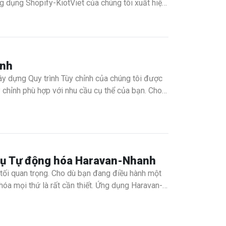
ng dụng Shopify-KiotViet của chúng tôi xuất hiện
ạn bằng cách đồng bộ hóa dữ liệu đơn hàng, sản
ỉnh
ây dựng Quy trình Tùy chỉnh của chúng tôi được
y chỉnh phù hợp với nhu cầu cụ thể của bạn. Cho
 hợp tác hay nâng cao năng suất, các quy trình
ệu quả.
 vụ Tự động hóa Haravan-Nhanh
 tối quan trọng. Cho dù bạn đang điều hành một
hóa mọi thứ là rất cần thiết. Ứng dụng Haravan-
ữ liệu đơn hàng, sản phẩm và hàng tồn kho giữa
ệu quả.