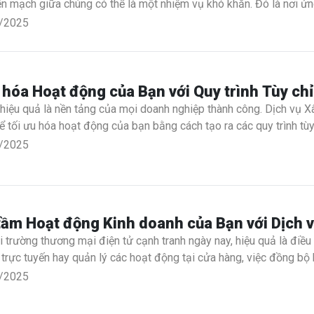
iền mạch giữa chúng có thể là một nhiệm vụ khó khăn. Đó là nơi ứ
h vụ tự động hóa được thiết kế để đơn giản hóa hoạt động của b
/2025
àng tồn kho giữa Shopify và KiotViet.
 hóa Hoạt động của Bạn với Quy trình Tùy ch
 hiệu quả là nền tảng của mọi doanh nghiệp thành công. Dịch vụ X
để tối ưu hóa hoạt động của bạn bằng cách tạo ra các quy trình tù
ng tìm cách tự động hóa các nhiệm vụ lặp đi lặp lại, cải thiện sự
/2025
 của chúng tôi đảm bảo rằng các quy trình của bạn hiệu quả và hi
tầm Hoạt động Kinh doanh của Bạn với Dịch
 trường thương mại điện tử cạnh tranh ngày nay, hiệu quả là điều
trực tuyến hay quản lý các hoạt động tại cửa hàng, việc đồng bộ 
 chúng tôi được thiết kế để tự động hóa quá trình đồng bộ hóa d
/2025
à Nhanh, đảm bảo doanh nghiệp của bạn hoạt động trơn tru và hi