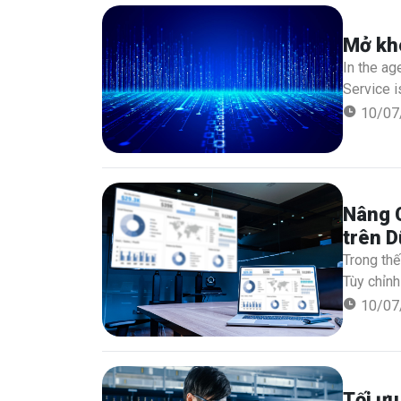
Mở khó
In the ag
Service i
decisions
10/07
provides 
Nâng C
trên D
Trong thế
Tùy chỉnh
hướng dẫn
10/07
quả cho c
Tối ưu