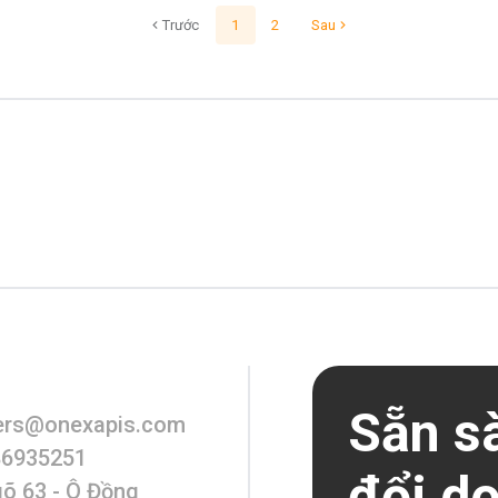
Trước
1
2
Sau
Sẵn s
ers@onexapis.com
86935251
đổi d
gõ 63 - Ô Đồng