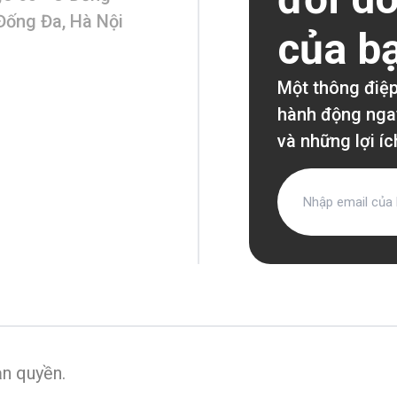
Đống Đa, Hà Nội
của b
Một thông điệp
hành động ngay,
và những lợi í
ản quyền
.