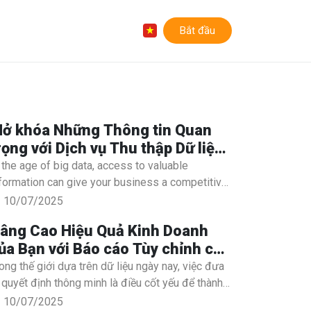
Bắt đầu
ở khóa Những Thông tin Quan
rọng với Dịch vụ Thu thập Dữ liệu
ủa Chúng tôi
 the age of big data, access to valuable
formation can give your business a competitive
ge. Our Data Crawling Service is designed to
10/07/2025
ther actionable insights from a wide range of
âng Cao Hiệu Quả Kinh Doanh
ata sources, empowering you to make informed
ủa Bạn với Báo cáo Tùy chỉnh cho
cisions. Whether you’re tracking market trends,
uyết định Dựa trên Dữ liệu
alyzing customer behavior, or monitoring
ong thế giới dựa trên dữ liệu ngày nay, việc đưa
mpetitors, our service provides the data you
 quyết định thông minh là điều cốt yếu để thành
ed to stay ahead.
ng. Dịch vụ Báo cáo Tùy chỉnh của chúng tôi
10/07/2025