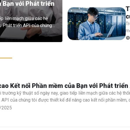
đư
Bạn với Phát triển
T
th
c
hư
ếp liền mạch giữa các hệ
g
dù
Tr
ụ Phát triển API của chúng
KP
mộ
ềm, cho phép các ứng dụng
cá
ch
ách dễ dàng. Cho dù bạn đang
rà
ph
hát triển API tùy chỉnh cho
ca
i đảm bảo kết nối đáng tin
qu
đa
tr
gi
ao Kết nối Phần mềm của Bạn với Phát triể
lu
 trường kỹ thuật số ngày nay, giao tiếp liền mạch giữa các hệ th
n API của chúng tôi được thiết kế để nâng cao kết nối phần mềm,
ữ liệu một cách dễ dàng. Cho dù bạn đang tìm cách tích hợp các dị
/2025
ảng của mình, các giải pháp của chúng tôi đảm bảo kết nối đáng 