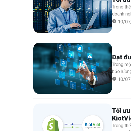
Trong thế
doanh ng
hiệu quả,
10/07
công nghệ
số.
Đạt đư
Trong một
bảo luồng
thống khá
10/07
hợp các c
suất.
Tối ưu
KiotVi
Trong thế