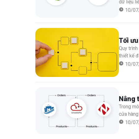
dữ liệu l
—một dịc
10/07
phẩm và h
Tối ưu
Quy trình
thiết kế 
dù bạn đa
10/07
tùy chỉnh
Nâng 
Trong môi
cửa hàng 
Nhanh của
10/07
Haravan v